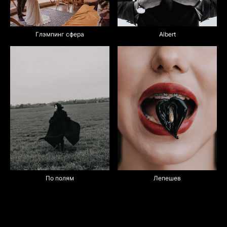
Albert
Глэмпинг сфера
По полям
Лепешев